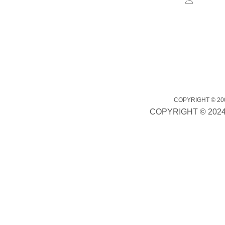
联系人
邮箱：ge
网址：www
地址：
市山海中
邦太官网手机端
COPYRIGHT ©
COPYRIGHT ©