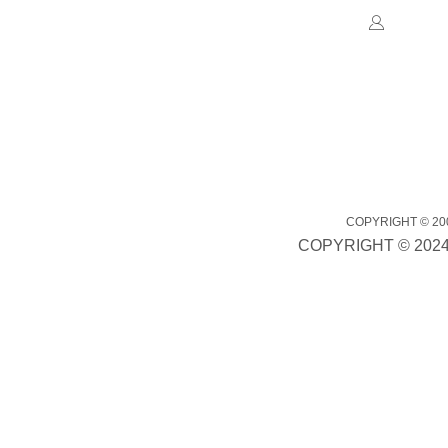
联系人
邮箱：ge
网址：www
地址：
市山海中
邦太官网手机端
COPYRIGHT ©
COPYRIGHT ©